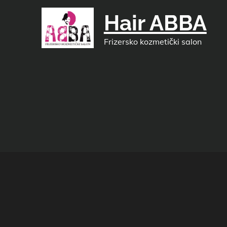
Skip
Hair ABBA
to
content
Frizersko kozmetički salon