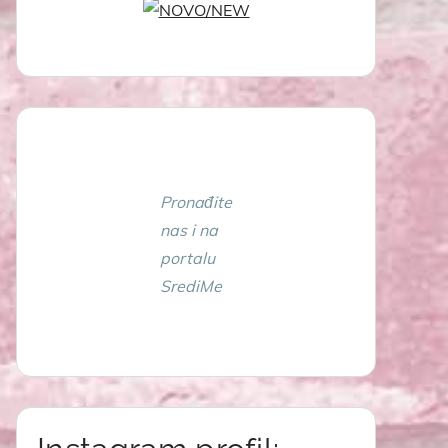
Pronađite
nas i na
portalu
SrediMe