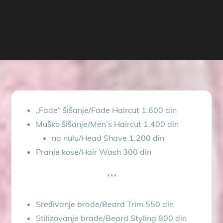
„Fade“ šišanje/Fade Haircut 1.600 din
Muško šišanje/Men’s Haircut 1.400 din
na nulu/Head Shave 1.200 din
Pranje kose/Hair Wash 300 din
***
Sređivanje brade/Beard Trim 550 din
Stilizovanje brade/Beard Styling 800 din