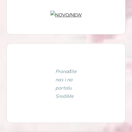
Pronađite
nas i na
portalu
SrediMe