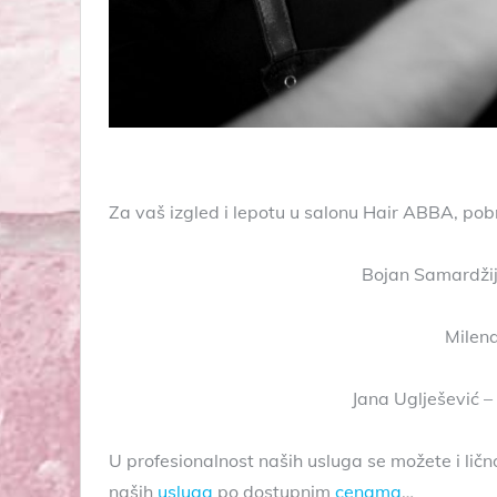
Za vaš izgled i lepotu u salonu Hair ABBA, pob
Bojan Samardžija
Milena
Jana Uglješević – 
U profesionalnost naših usluga se možete i ličn
naših
usluga
po dostupnim
cenama
…