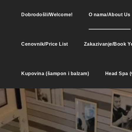
Dobrodošli/Welcome!
O nama/About Us
Cenovnik/Price List
Zakazivanje/Book Y
Kupovina (šampon i balzam)
Head Spa (