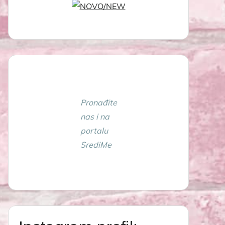
Pronađite
nas i na
portalu
SrediMe