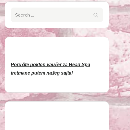
Search
Search
for:
Poručite poklon vaučer za Head Spa
tretmane putem našeg sajta!